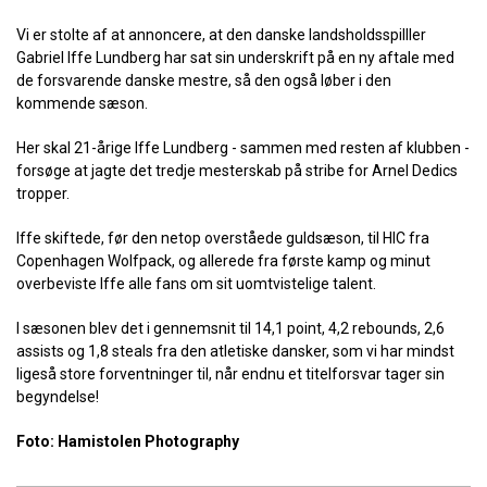
Vi er stolte af at annoncere, at den danske landsholdsspilller
Gabriel Iffe Lundberg har sat sin underskrift på en ny aftale med
de forsvarende danske mestre, så den også løber i den
kommende sæson.
Her skal 21-årige Iffe Lundberg - sammen med resten af klubben -
forsøge at jagte det tredje mesterskab på stribe for Arnel Dedics
tropper.
Iffe skiftede, før den netop overståede guldsæson, til HIC fra
Copenhagen Wolfpack, og allerede fra første kamp og minut
overbeviste Iffe alle fans om sit uomtvistelige talent.
I sæsonen blev det i gennemsnit til 14,1 point, 4,2 rebounds, 2,6
assists og 1,8 steals fra den atletiske dansker, som vi har mindst
ligeså store forventninger til, når endnu et titelforsvar tager sin
begyndelse!
Foto: Hamistolen Photography