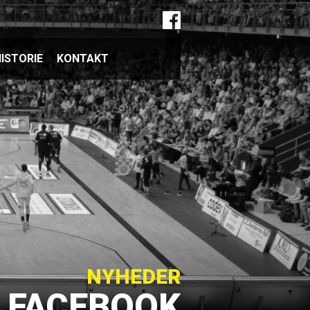
ISTORIE
KONTAKT
HIC CLUB 500
NYHEDER
Å FACEBOOK
F CLUB 500