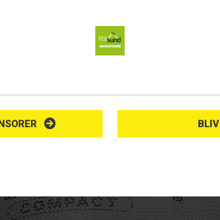
ONSORER
BLI