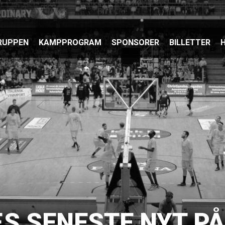
RUPPEN
KAMPPROGRAM
SPONSORER
BILLETTER
H
S SENESTE NYT P
BLIV MEDLEM A