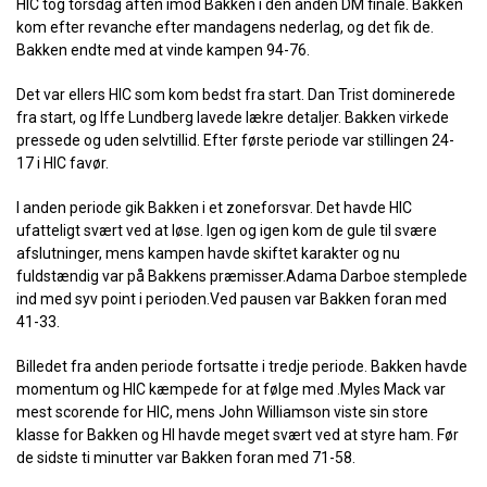
HIC tog torsdag aften imod Bakken i den anden DM finale. Bakken
kom efter revanche efter mandagens nederlag, og det fik de.
Bakken endte med at vinde kampen 94-76.
Det var ellers HIC som kom bedst fra start. Dan Trist dominerede
fra start, og Iffe Lundberg lavede lækre detaljer. Bakken virkede
pressede og uden selvtillid. Efter første periode var stillingen 24-
17 i HIC favør.
I anden periode gik Bakken i et zoneforsvar. Det havde HIC
ufatteligt svært ved at løse. Igen og igen kom de gule til svære
afslutninger, mens kampen havde skiftet karakter og nu
fuldstændig var på Bakkens præmisser.Adama Darboe stemplede
ind med syv point i perioden.Ved pausen var Bakken foran med
41-33.
Billedet fra anden periode fortsatte i tredje periode. Bakken havde
momentum og HIC kæmpede for at følge med .Myles Mack var
mest scorende for HIC, mens John Williamson viste sin store
klasse for Bakken og HI havde meget svært ved at styre ham. Før
de sidste ti minutter var Bakken foran med 71-58.