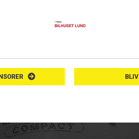
ONSORER
BLI