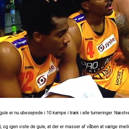
ule er nu ubesejrede i 10 kampe i træk i alle turneringer. Næst
t, og igen viste de gule, at der er masser af våben at vælge imel