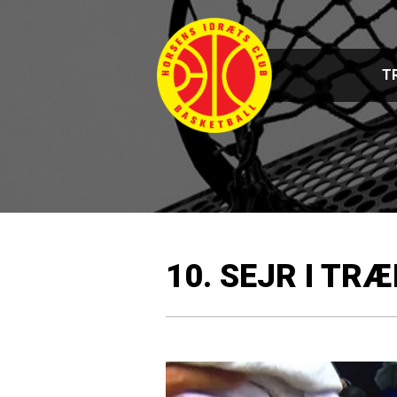
T
10. SEJR I TR