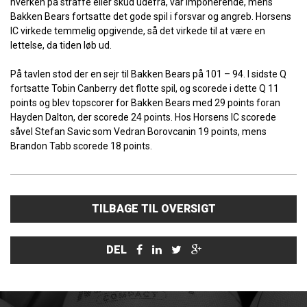
hverken på straffe eller skud udefra, var imponerende, mens
Bakken Bears fortsatte det gode spil i forsvar og angreb. Horsens
IC virkede temmelig opgivende, så det virkede til at være en
lettelse, da tiden løb ud.
På tavlen stod der en sejr til Bakken Bears på 101 – 94. I sidste Q
fortsatte Tobin Canberry det flotte spil, og scorede i dette Q 11
points og blev topscorer for Bakken Bears med 29 points foran
Hayden Dalton, der scorede 24 points. Hos Horsens IC scorede
såvel Stefan Savic som Vedran Borovcanin 19 points, mens
Brandon Tabb scorede 18 points.
TILBAGE TIL OVERSIGT
DEL