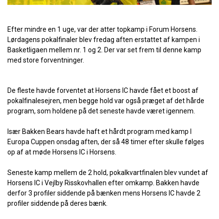
Efter mindre en 1 uge, var der atter topkamp i Forum Horsens.
Lørdagens pokalfinaler blev fredag aften erstattet af kampen i
Basketligaen mellem nr. 1 og 2. Der var set frem til denne kamp
med store forventninger.
De fleste havde forventet at Horsens IC havde fået et boost af
pokalfinalesejren, men begge hold var også præget af det hårde
program, som holdene på det seneste havde været igennem.
Især Bakken Bears havde haft et hårdt program med kamp I
Europa Cuppen onsdag aften, der så 48 timer efter skulle følges
op af at møde Horsens IC i Horsens.
Seneste kamp mellem de 2 hold, pokalkvartfinalen blev vundet af
Horsens IC i Vejlby Risskovhallen efter omkamp. Bakken havde
derfor 3 profiler siddende på bænken mens Horsens IC havde 2
profiler siddende på deres bænk.