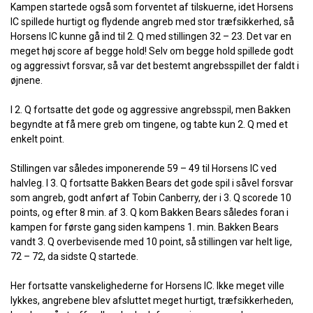
Kampen startede også som forventet af tilskuerne, idet Horsens
IC spillede hurtigt og flydende angreb med stor træfsikkerhed, så
Horsens IC kunne gå ind til 2. Q med stillingen 32 – 23. Det var en
meget høj score af begge hold! Selv om begge hold spillede godt
og aggressivt forsvar, så var det bestemt angrebsspillet der faldt i
øjnene.
I 2. Q fortsatte det gode og aggressive angrebsspil, men Bakken
begyndte at få mere greb om tingene, og tabte kun 2. Q med et
enkelt point.
Stillingen var således imponerende 59 – 49 til Horsens IC ved
halvleg. I 3. Q fortsatte Bakken Bears det gode spil i såvel forsvar
som angreb, godt anført af Tobin Canberry, der i 3. Q scorede 10
points, og efter 8 min. af 3. Q kom Bakken Bears således foran i
kampen for første gang siden kampens 1. min. Bakken Bears
vandt 3. Q overbevisende med 10 point, så stillingen var helt lige,
72 – 72, da sidste Q startede.
Her fortsatte vanskelighederne for Horsens IC. Ikke meget ville
lykkes, angrebene blev afsluttet meget hurtigt, træfsikkerheden,