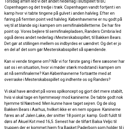
Torsdag aften led vi det andet nederlag i slutspillet til BC
Copenhagen og det tredje i træk. Copenhagen vandt fortjent i en
kamp hvor vi tabte tingene på gulvet i anden halvleg. Efter en
føring på femten point ved halvleg. Københavnerne er nu godt på
vej til at blande sig i kampen om semifinalebilletterne. De har fire
point op. Vores bejlere til semifinalepladsen, Randers Cimbria led
også deres andet nederlag i Mesterskabsspillet, til Bakken Bears.
Det gør at stillingen mellem os indbyrdes er uændret. Og det er jo
en del af det som gør Mesterskabsspillet så spændende.
Kan vi vende tingene om? Når vi for første gang i flere sæsoner har
sat os i en situation, hvor vi møder stærk modstand i kampen om
at nå semifinalerne? Kan Københavnerne fortsætte med at
overraske i Mesterskabsspillet og indhente os og Randers?
Vi skal have ændret på vores spilkoncept og gjort det mere stabilt,
hvis vi skal tage en hjemmesejr mod kaninerne. De tabte godt nok
hjemme til Næstved. Men kunne have taget sejren. Og de slog
Bakken Bears i Aarhus, hvilket ikke er en nem opgave. Kaninerne
føres an af Jalen Lake, der snitter 18 point pr. kamp. Godt fuldt til
dørs af Akuel Kot med 16,5. Senest har de tilført Balsa Veljic til
truppen der er kommet hjem fra Basket Paderborn som holder til i