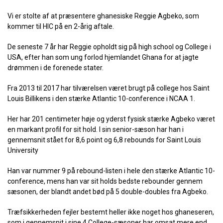
Vi er stolte af at præsentere ghanesiske Reggie Agbeko, som
kommer til HIC på en 2-årig aftale.
De seneste 7 år har Reggie opholdt sig på high school og College i
USA, efter han som ung forlod hjemlandet Ghana for at jagte
drømmen i de forenede stater.
Fra 2013 til 2017 har tilværelsen været brugt på college hos Saint
Louis Billikens i den stærke Atlantic 10-conference i NCAA 1.
Her har 201 centimeter høje og yderst fysisk stærke Agbeko været
en markant profil for sit hold. I sin senior-sæson har han i
gennemsnit stået for 8,6 point og 6,8 rebounds for Saint Louis
University
Han var nummer 9 på rebound-listen i hele den stærke Atlantic 10-
conference, mens han var sit holds bedste rebounder gennem
sæsonen, der blandt andet bød på 5 double-doubles fra Agbeko.
Træfsikkerheden fejler bestemt heller ikke noget hos ghaneseren,
som i gennemsnit i sine 4 College-sæsoner har omsat mere end