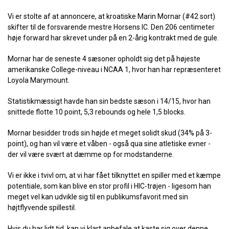
Vi er stolte af at annoncere, at kroatiske Marin Mornar (#42 sort)
skifter til de forsvarende mestre Horsens IC. Den 206 centimeter
høje forward har skrevet under på en 2-årig kontrakt med de gule.
Mornar har de seneste 4 sæsoner opholdt sig det på højeste
amerikanske College-niveau i NCAA 1, hvor han har repræsenteret
Loyola Marymount.
Statistikmæssigt havde han sin bedste sæson i 14/15, hvor han
snittede flotte 10 point, 5,3 rebounds og hele 1,5 blocks.
Mornar besidder trods sin højde et meget solidt skud (34% på 3-
point), og han vil være et våben - også qua sine atletiske evner -
der vil være svært at dæmme op for modstanderne.
Vi er ikke i tvivl om, at vi har fået tilknyttet en spiller med et kæmpe
potentiale, som kan blive en stor profil i HIC-trøjen - ligesom han
meget vel kan udvikle sig til en publikumsfavorit med sin
højtflyvende spillestil.
Hvis du har lidt tid, kan vi klart anbefale at kaste sig over denne