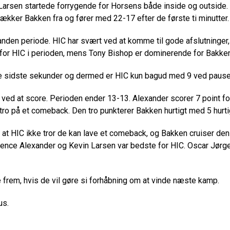
in Larsen startede forrygende for Horsens både inside og outsid
trækker Bakken fra og fører med 22-17 efter de første ti minutter.
nden periode. HIC har svært ved at komme til gode afslutninger,
or HIC i perioden, mens Tony Bishop er dominerende for Bakken
e sidste sekunder og dermed er HIC kun bagud med 9 ved pause
 ved at score. Perioden ender 13-13. Alexander scorer 7 point fo
 tro på et comeback. Den tro punkterer Bakken hurtigt med 5 hurti
t HIC ikke tror de kan lave et comeback, og Bakken cruiser den 
ence Alexander og Kevin Larsen var bedste for HIC. Oscar Jørge
nde frem, hvis de vil gøre si forhåbning om at vinde næste kamp.
us.