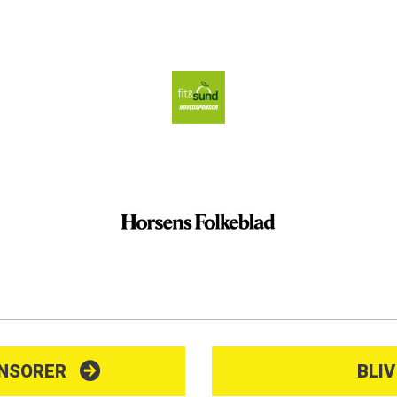
ONSORER
BLI