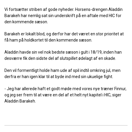
Vi fortsætter striben af gode nyheder. Horsens-drengen Aladdin
Barakeh har nemlig sat sin underskrift på en aftale med HIC for
den kommende sæson.
Barakeh er lokalt blod, og derfor har det været en stor prioritet at
få ham på holdkortet til den kommende sæson.
Aladdin havde sin vel nok bedste sæson i gult i 18/19, inden han
desværre fik den sidste del af slutspillet ødelagt af en skade.
Den vil formentligt holde ham ude af spil indtil omkring jul, men
derfra er han igen klar til at byde ind med sin ukuelige fight.
- Jeg har allerede haft et godt møde med vores nye træner Finnur,
og jeg ser frem til at være en del af et helt nyt kapitel i HIC, siger
Aladdin Barakeh.